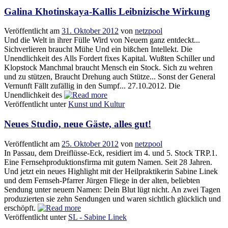
Galina Khotinskaya-Kallis Leibnizische Wirkung
Veröffentlicht am
31. Oktober 2012
von
netzpool
Und die Welt in ihrer Fülle Wird von Neuem ganz entdeckt...
Sichverlieren braucht Mühe Und ein bißchen Intellekt. Die
Unendlichkeit des Alls Fordert fixes Kapital. Wußten Schiller und
Klopstock Manchmal braucht Mensch ein Stock. Sich zu wehren
und zu stützen, Braucht Drehung auch Stütze... Sonst der General
Vernunft Fällt zufällig in den Sumpf... 27.10.2012. Die
Unendlichkeit des
Veröffentlicht unter
Kunst und Kultur
Neues Studio, neue Gäste, alles gut!
Veröffentlicht am
25. Oktober 2012
von
netzpool
In Passau, dem Dreiflüsse-Eck, residiert im 4. und 5. Stock TRP.1.
Eine Fernsehproduktionsfirma mit gutem Namen. Seit 28 Jahren.
Und jetzt ein neues Highlight mit der Heilpraktikerin Sabine Linek
und dem Fernseh-Pfarrer Jürgen Fliege in der alten, beliebten
Sendung unter neuem Namen: Dein Blut lügt nicht. An zwei Tagen
produzierten sie zehn Sendungen und waren sichtlich glücklich und
erschöpft.
Veröffentlicht unter
SL - Sabine Linek