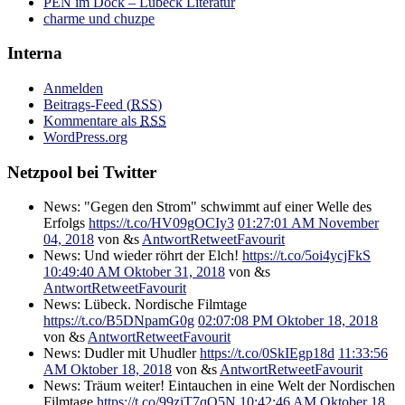
PEN im Dock – Lübeck Literatur
charme und chuzpe
Interna
Anmelden
Beitrags-Feed (
RSS
)
Kommentare als
RSS
WordPress.org
Netzpool bei Twitter
News: "Gegen den Strom" schwimmt auf einer Welle des
Erfolgs
https://t.co/HV09gOCIy3
01:27:01 AM November
04, 2018
von &s
Antwort
Retweet
Favourit
News: Und wieder röhrt der Elch!
https://t.co/5oi4ycjFkS
10:49:40 AM Oktober 31, 2018
von &s
Antwort
Retweet
Favourit
News: Lübeck. Nordische Filmtage
https://t.co/B5DNpamG0g
02:07:08 PM Oktober 18, 2018
von &s
Antwort
Retweet
Favourit
News: Dudler mit Uhudler
https://t.co/0SkIEgp18d
11:33:56
AM Oktober 18, 2018
von &s
Antwort
Retweet
Favourit
News: Träum weiter! Eintauchen in eine Welt der Nordischen
Filmtage
https://t.co/99ziT7qO5N
10:42:46 AM Oktober 18,