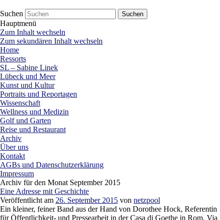
netzpool
Presse Lübeck
Suchen
Hauptmenü
Zum Inhalt wechseln
Zum sekundären Inhalt wechseln
Home
Ressorts
SL – Sabine Linek
Lübeck und Meer
Kunst und Kultur
Portraits und Reportagen
Wissenschaft
Wellness und Medizin
Golf und Garten
Reise und Restaurant
Archiv
Über uns
Kontakt
AGBs und Datenschutzerklärung
Impressum
Archiv für den Monat
September 2015
Eine Adresse mit Geschichte
Veröffentlicht am
26. September 2015
von
netzpool
Ein kleiner, feiner Band aus der Hand von Dorothee Hock, Referentin
für Öffentlichkeit- und Pressearbeit in der Casa di Goethe in Rom, Via