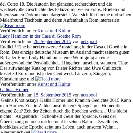
del Corso 18. Die Autorin hat glänzend recherchiert und die
wechselvolle Geschichte des Palazzo mit vielen Fotos, Briefen und
interessanten Dokumenten dargestellt. Wer sich für Goethe und seinen
Malerfreund Tischbein und deren Aufenthalt in Rom interessiert,
Veröffentlicht unter
Kunst und Kultur
Lady Hamilton in der Casa di Goethe Rom
Veröffentlicht am
26. September 2015
von
netzpool
Endlich! Eine bemerkenswerte Ausstellung in der Casa di Goethe in
Rom. Das einzige deutsche Museum im Ausland macht seinem guten
Ruf aller Ehre. Lady Hamilton ist eine Würdigung an eine
außergewönliche Persönlichkeit. Hingehen, ansehen, staunern. Tipp:
Der aufwändige Katalog von Dieter Richter und Uwe Quilitzsch
kostet 30 Euro und ist jeden Cent wert. Tänzerin, Sängerin,
Künstlermuse und
Veröffentlicht unter
Kunst und Kultur
Galinas Homer
Veröffentlicht am
15. September 2015
von
netzpool
Galina Khotinskaya-Kallis Homer und Kranich-Gedichte-2015 Kann
man Homers Zeit in Zahlen ausdrücken? Spiegelt uns Homer die
eigene Zeit? Zeit der Zeiten durch die Epochen weiten… Uns bleibt
nichts – Augenblick – Schönheit! Geist der Sprache, Geist der
Übersetzung nehmen mich erneut in seinen Bahn… Zweifellos
hochklassische Epoche zeigt uns Leben, auch unseren Wahn…
Altertümlichkeit