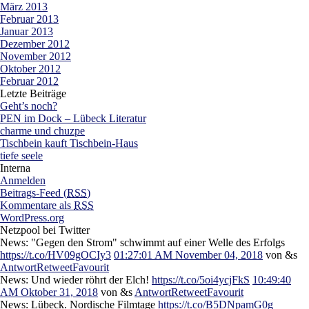
März 2013
Februar 2013
Januar 2013
Dezember 2012
November 2012
Oktober 2012
Februar 2012
Letzte Beiträge
Geht’s noch?
PEN im Dock – Lübeck Literatur
charme und chuzpe
Tischbein kauft Tischbein-Haus
tiefe seele
Interna
Anmelden
Beitrags-Feed (
RSS
)
Kommentare als
RSS
WordPress.org
Netzpool bei Twitter
News: "Gegen den Strom" schwimmt auf einer Welle des Erfolgs
https://t.co/HV09gOCIy3
01:27:01 AM November 04, 2018
von &s
Antwort
Retweet
Favourit
News: Und wieder röhrt der Elch!
https://t.co/5oi4ycjFkS
10:49:40
AM Oktober 31, 2018
von &s
Antwort
Retweet
Favourit
News: Lübeck. Nordische Filmtage
https://t.co/B5DNpamG0g