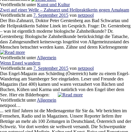
Veröffentlicht unter
Kunst und Kultur
Zwei auf einer Welle – Zahnarzt und Heilpraktikerin gegen Amalgam
Veröffentlicht am
7. September 2015
von
netzpool
Der Bio-Zahnarzt, Doktor Peter Gerstenberg aus Bad Schwartau und
die Heilpraktikerin Sabine Linek im Gespräch. Frage: Dr. Gerstenberg
– was ist eigentlich moderne biologische Zahnheilkunde? Dr.
Gerstenberg: Biologische Zahnheilkunde berücksichtigt die Tatsache,
dass Zahngesundheit keineswegs losgelöst von Allgemeinzustand des
Menschen betrachtet werden kann. Zähne und deren Kiefersegmente
Veröffentlicht unter
Allgemein
Wenn Engel wandern
Veröffentlicht am
7. September 2015
von
netzpool
Das Engel-Magazin aus Schärding (Österreich) hatte zu einem Engel-
Wandertag am Starnberger See eingeladen. Leser und Freunde des
Magazins (fast 400) kamen und waren verzaubert von Bächen und
Buchen, Kühen und Karma und natürlich von den Engel über dem
See. Hier ein Bilderbogen:
Veröffentlicht unter
Allgemein
netzpool…
... seit fünf Jahren ist die Medienagentur für Sie da. Wir berichten im
Fernsehen, Radio und in Magazinen. Unsere Reporter liefern ihre
Beträge an mehr als 100 Zeitungen in Deutschland, Österreich und der
Schweiz. Vor dort werden sie weltweit versandt. Die Schwerpunkte
von netzpool sind Medizin, Kultur und Kunst, Reise und Reportagen.