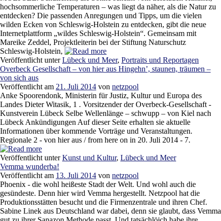
hochsommerliche Temperaturen – was liegt da näher, als die Natur zu
entdecken? Die passenden Anregungen und Tipps, um die vielen
wilden Ecken von Schleswig-Holstein zu entdecken, gibt die neue
Internetplattform „wildes Schleswig-Holstein“. Gemeinsam mit
Mareike Zeddel, Projektleiterin bei der Stiftung Naturschutz
Schleswig-Holstein,
Veröffentlicht unter
Lübeck und Meer
,
Portraits und Reportagen
Overbeck Gesellschaft – von hier aus Hingehn’, staunen, träumen –
von sich aus
Veröffentlicht am
21. Juli 2014
von
netzpool
Anke Spoorendonk, Ministerin für Justiz, Kultur und Europa des
Landes Dieter Witasik, 1 . Vorsitzender der Overbeck-Gesellschaft -
Kunstverein Lübeck Selbe Wellenlänge – schwupp – von Kiel nach
Lübeck Ankündigungen Auf dieser Seite erhalten sie aktuelle
Informationen über kommende Vorträge und Veranstaltungen.
Regionale 2 - von hier aus / from here on in 20. Juli 2014 - 7.
Veröffentlicht unter
Kunst und Kultur
,
Lübeck und Meer
Vemma wunderba!
Veröffentlicht am
13. Juli 2014
von
netzpool
Phoenix - die wohl heißeste Stadt der Welt. Und wohl auch die
gesündeste. Denn hier wird Vemma hergestellt. Netzpool hat die
Produktionsstätten besucht und die Firmenzentrale und ihren Chef.
Sabine Linek aus Deutschland war dabei, denn sie glaubt, dass Vemma
gut zu ihrer Sanazon Methode passt. Und tatsächlöich habe ihre