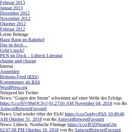
Februar 2013
Januar 2013
Dezember 2012
November 2012
Oktober 2012
Februar 2012
Letzte Beiträge
Bang Bang im Bahnhof
Das ist doch…
Geht’s noch?
PEN im Dock – Lübeck Literatur
charme und chuzpe
Interna
Anmelden
Beitrags-Feed (
RSS
)
Kommentare als
RSS
WordPress.org
Netzpool bei Twitter
News: "Gegen den Strom" schwimmt auf einer Welle des Erfolgs
https://t.co/HV09gOCIy3
01:27:01 AM November 04, 2018
von &s
Antwort
Retweet
Favourit
News: Und wieder röhrt der Elch!
https://t.co/5oi4ycjFkS
10:49:40
AM Oktober 31, 2018
von &s
Antwort
Retweet
Favourit
News: Lübeck. Nordische Filmtage
https://t.co/B5DNpamG0g
02:07:08 PM Oktober 18, 2018
von &s
Antwort
Retweet
Favourit