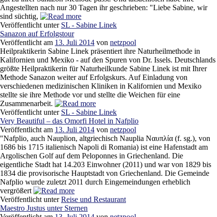
Angestellten nach nur 30 Tagen ihr geschrieben: "Liebe Sabine, wir
sind süchtig,
Veröffentlicht unter
SL - Sabine Linek
Sanazon auf Erfolgstour
Veröffentlicht am
13. Juli 2014
von
netzpool
Heilpraktikerin Sabine Linek präsentiert ihre Naturheilmethode in
Kalifornien und Mexiko - auf den Spuren von Dr. Issels. Deutschlands
größte Heilpraktikerin für Naturheilkunde Sabine Linek ist mit Ihrer
Methode Sanazon weiter auf Erfolgskurs. Auf Einladung von
verschiedenen medizinischen Kliniken in Kalifornien und Mexiko
stellte sie ihre Methode vor und stellte die Weichen für eine
Zusammenarbeit.
Veröffentlicht unter
SL - Sabine Linek
Very Beautiful – das Omorfi Hotel in Nafplio
Veröffentlicht am
13. Juli 2014
von
netzpool
"Nafplio, auch Nauplion, altgriechisch Nauplia Ναυπλία (f. sg.), von
1686 bis 1715 italienisch Napoli di Romania) ist eine Hafenstadt am
Argolischen Golf auf dem Peloponnes in Griechenland. Die
eigentliche Stadt hat 14.203 Einwohner (2011) und war von 1829 bis
1834 die provisorische Hauptstadt von Griechenland. Die Gemeinde
Nafplio wurde zuletzt 2011 durch Eingemeindungen erheblich
vergrößert
Veröffentlicht unter
Reise und Restaurant
Maestro Justus unter Sternen
Veröffentlicht am
13. Juli 2014
von
netzpool