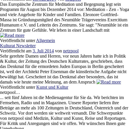
Das Europäische Zentrum für Meditation und Begegnung legt sein
Programm für August bis Dezember 2014 vor: Meditation - Zen - Yoga
und viele Angebote für Kinder und Familien. Eleonore Gottfried-
Massa ist Gründungsmitglied des Neumühle Trägervereins Exercitium
Humanum e.V. und Leiterin des Zentrums. Sie sagt: "Neumühle ist ein
Zentrum für gute Gefühle. Wir leben in einer Landschaft mit
Veröffentlicht unter
Allgemein
Kulturat Newsletter
Veröffentlicht am
3. Juli 2014
von
netzpool
Sehr gerehrte Damen und Herren, vor neun Jahren hatte ich in Politik
& Kultur, der Zeitung des Deutschen Kulturrates, geschrieben, dass
das Denkmal für die ermordeten Juden Europas in Berlin gescheitert
ist, weil der Architekt Peter Eisenman die künstlerische Aufgabe nicht
bewältigt hat. Gescheitert ist das Denkmal aber besonders, das ist
damals wie heute meine Meinung, an dem Anspruch
Veröffentlicht unter
Kunst und Kultur
netzpool…
... seit fünf Jahren ist die Medienagentur für Sie da. Wir berichten im
Fernsehen, Radio und in Magazinen. Unsere Reporter liefern ihre
Beträge an mehr als 100 Zeitungen in Deutschland, Österreich und der
Schweiz. Vor dort werden sie weltweit versandt. Die Schwerpunkte
von netzpool sind Medizin, Kultur und Kunst, Reise und Reportagen.
Für Kritik und Anregungen sind wir offen. Wir wünschen Ihnen gute
Unterhaltung.