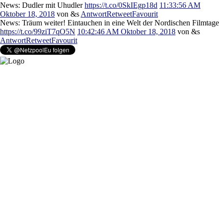
News: Dudler mit Uhudler
https://t.co/0SkIEgp18d
11:33:56 AM
Oktober 18, 2018
von &s
Antwort
Retweet
Favourit
News: Träum weiter! Eintauchen in eine Welt der Nordischen Filmtage
https://t.co/99ziT7qO5N
10:42:46 AM Oktober 18, 2018
von &s
Antwort
Retweet
Favourit