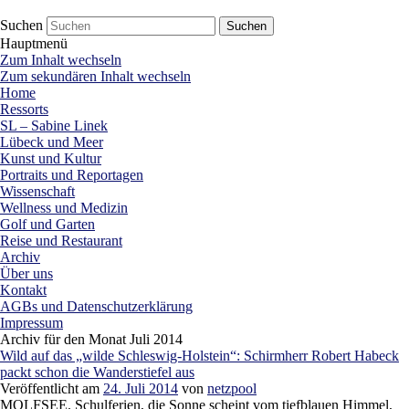
netzpool
Presse Lübeck
Suchen
Hauptmenü
Zum Inhalt wechseln
Zum sekundären Inhalt wechseln
Home
Ressorts
SL – Sabine Linek
Lübeck und Meer
Kunst und Kultur
Portraits und Reportagen
Wissenschaft
Wellness und Medizin
Golf und Garten
Reise und Restaurant
Archiv
Über uns
Kontakt
AGBs und Datenschutzerklärung
Impressum
Archiv für den Monat
Juli 2014
Wild auf das „wilde Schleswig-Holstein“: Schirmherr Robert Habeck
packt schon die Wanderstiefel aus
Veröffentlicht am
24. Juli 2014
von
netzpool
MOLFSEE. Schulferien, die Sonne scheint vom tiefblauen Himmel,