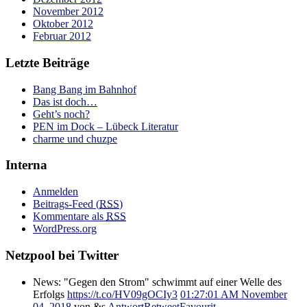
November 2012
Oktober 2012
Februar 2012
Letzte Beiträge
Bang Bang im Bahnhof
Das ist doch…
Geht’s noch?
PEN im Dock – Lübeck Literatur
charme und chuzpe
Interna
Anmelden
Beitrags-Feed (
RSS
)
Kommentare als
RSS
WordPress.org
Netzpool bei Twitter
News: "Gegen den Strom" schwimmt auf einer Welle des
Erfolgs
https://t.co/HV09gOCIy3
01:27:01 AM November
04, 2018
von &s
Antwort
Retweet
Favourit