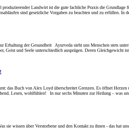
oduzierender Landwirt ist die gute fachliche Praxis die Grundlage f
nsabläufen sind gesetzliche Vorgaben zu beachten und zu erfüllen. In d
Erhaltung der Gesundheit Ayurveda sieht uns Menschen stets unter Be
per, Geist und Seele unterschiedlich ausprägen. Deren Gleichgewicht i
!
t: das Buch von Alex Loyd überschreitet Grenzen. Es öffnet Herzen un
frischend. Lesen, wohlfühlen! In nur sechs Minuten zur Heilung – was 
sie wissen über Verstorbene und den Kontakt zu ihnen - das hat uns in