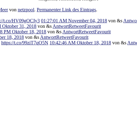
Meer
von
netzpool
.
Permanenter Link des Eintrags
.
s://t.co/HV09gOCIy3
01:27:01 AM November 04, 2018
von &s
Antwo
 Oktober 31, 2018
von &s
Antwort
Retweet
Favourit
08 PM Oktober 18, 2018
von &s
Antwort
Retweet
Favourit
er 18, 2018
von &s
Antwort
Retweet
Favourit
e
https://t.co/99ziT7qO5N
10:42:46 AM Oktober 18, 2018
von &s
Antw