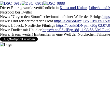
Dieser Eintrag wurde veröffentlicht in
Kunst und Kultur
,
Lübeck und 
Netzpool bei Twitter
News: "Gegen den Strom" schwimmt auf einer Welle des Erfolgs
http
News: Und wieder röhrt der Elch!
https://t.co/5oi4ycjFkS
10:49:40 AM
News: Lübeck. Nordische Filmtage
https://t.co/B5DNpamG0g
02:07:
News: Dudler mit Uhudler
https://t.co/0SkIEgp18d
11:33:56 AM Oktob
News: Träum weiter! Eintauchen in eine Welt der Nordischen Filmtag